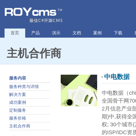
首页
产品
演示
文档
案例
下载
主机合作商
中电数据
服务内容
服务种类与详情
中电数据（ch
解决方案
全国骨干网70
成功案例
2月信息产业部
定制服务
期)中,获得全
服务价格
权; 30个
主机合作商
的ISP/ID